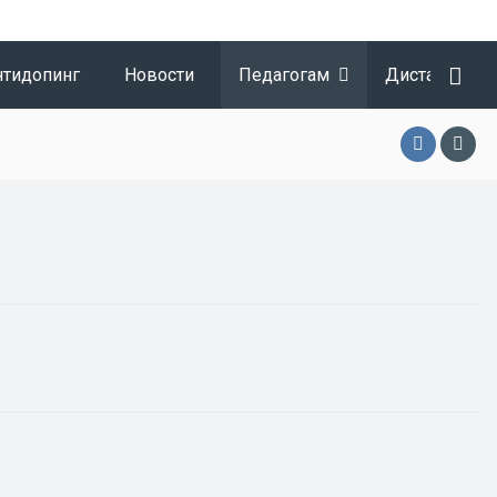
нтидопинг
Новости
Педагогам
Дистанционн