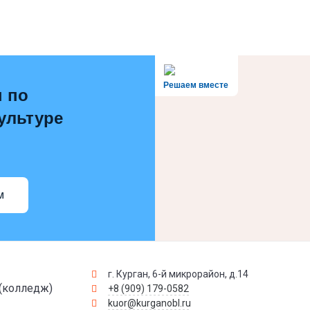
Решаем вместе
 по
ультуре
м
г. Курган, 6-й микрорайон, д.14
(колледж)
+8 (909) 179-0582
kuor@kurganobl.ru