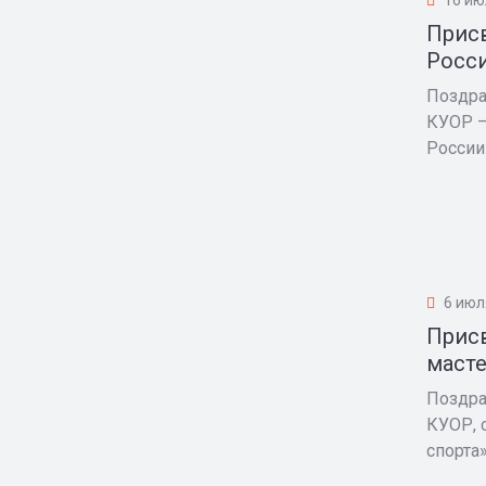
Присв
Росси
Поздра
КУОР —
России»
6 июл
Присв
масте
Поздра
КУОР, 
спорта».