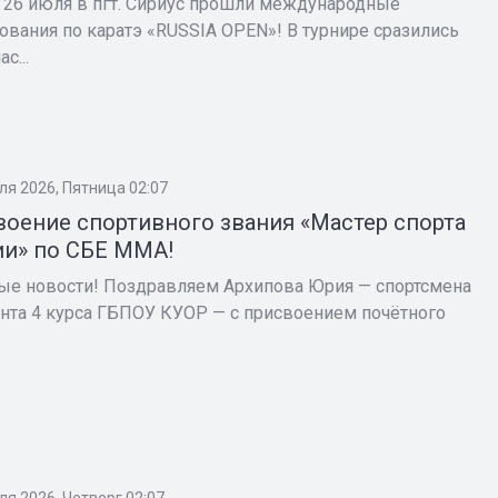
о 26 июля в пгт. Сириус прошли международные
ования по каратэ «RUSSIA OPEN»! В турнире сразились
с...
ля 2026, Пятница 02:07
оение спортивного звания «Мастер спорта
ии» по СБЕ ММА!
ые новости! Поздравляем Архипова Юрия — спортсмена
ента 4 курса ГБПОУ КУОР — с присвоением почётного
ля 2026, Четверг 02:07