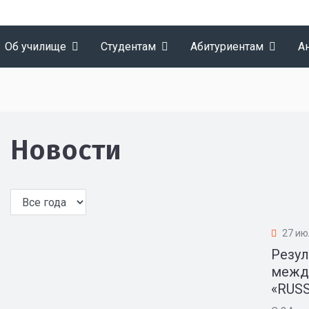
Об училище
Студентам
Абитуриентам
А
Новости
27 ию
Резул
межд
«RUSSI