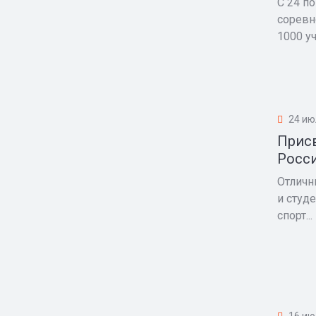
С 24 п
соревн
1000 уча
24 ию
Присв
Росс
Отличн
и студ
спорт...
16 ию