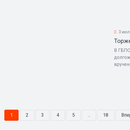
3 июл
Торж
В ГБПО
долгож
вручен
1
2
3
4
5
...
18
Впе