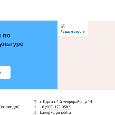
Решаем вместе
 по
ультуре
м
г. Курган, 6-й микрорайон, д.14
(колледж)
+8 (909) 179-0582
kuor@kurganobl.ru