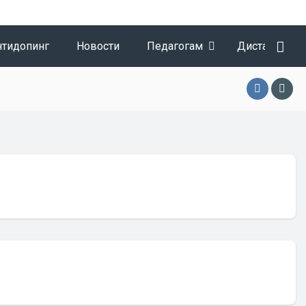
нтидопинг
Новости
Педагогам
Дистанционн