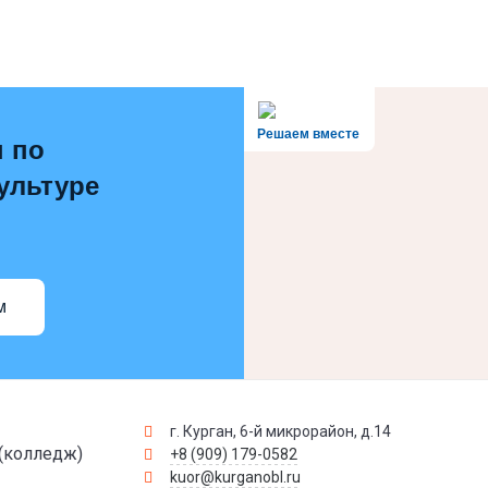
Решаем вместе
 по
ультуре
м
г. Курган, 6-й микрорайон, д.14
(колледж)
+8 (909) 179-0582
kuor@kurganobl.ru