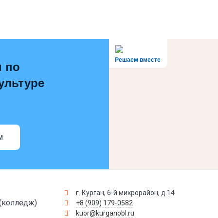
Решаем вместе
 по
ультуре
м
г. Курган, 6-й микрорайон, д.14
(колледж)
+8 (909) 179-0582
kuor@kurganobl.ru