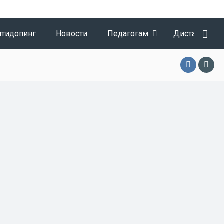
нтидопинг
Новости
Педагогам
Дистанционн