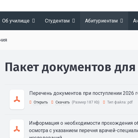
Об училище
Студентам
Абитуриентам
А
ния
Пакет документов для
Перечень документов при поступлении 2026 г
Открыть
Скачать
(Размер 187 Kb)
Тип файла:
pdf
Информация о необходимости прохождения об
осмотра с указанием перечня врачей-специал
исследований