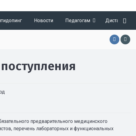
нтидопинг
Новости
Педагогам
Дистанционн
 поступления
од
язательного предварительного медицинского
истов, перечень лабораторных и функциональных