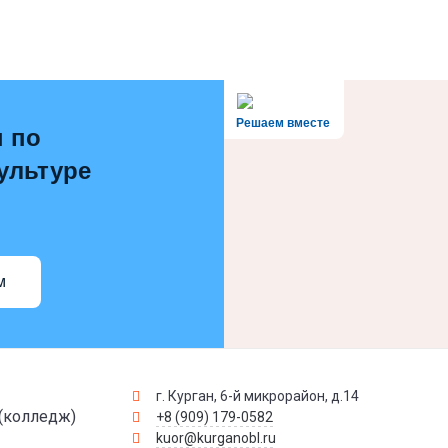
Решаем вместе
 по
ультуре
м
г. Курган, 6-й микрорайон, д.14
(колледж)
+8 (909) 179-0582
kuor@kurganobl.ru