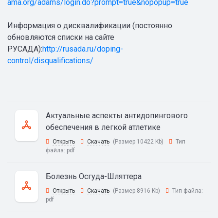
ama.org/adams/login.do?prompt=true&nopopup=true
Информация о дисквалификации (постоянно
обновляются списки на сайте
РУСАДА):
http://rusada.ru/doping-
control/disqualifications/
Актуальные аспекты антидопингового
обеспечения в легкой атлетике
Открыть
Скачать
(Размер 10422 Kb)
Тип
файла:
pdf
Болезнь Осгуда-Шляттера
Открыть
Скачать
(Размер 8916 Kb)
Тип файла:
pdf