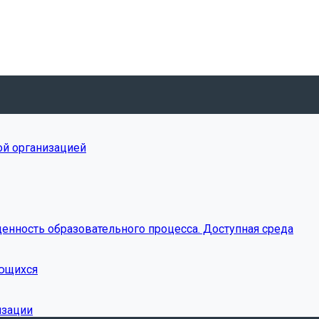
ой организацией
енность образовательного процесса. Доступная среда
ающихся
изации