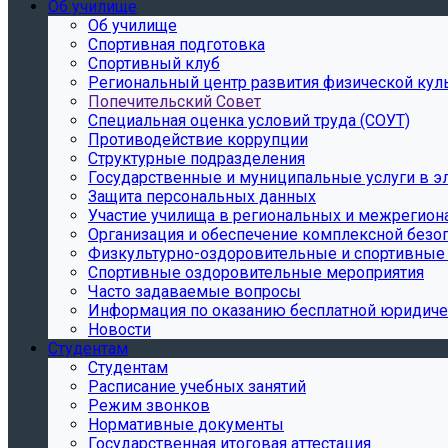
Об училище
Об училище
Спортивная подготовка
Спортивный клуб
Региональный центр развития физической куль
Попечительский Совет
Специальная оценка условий труда (СОУТ)
Противодействие коррупции
Структурные подразделения
Государственные и муниципальные услуги в э
Защита персональных данных
Участие училища в региональных и межрегион
Организация и обеспечение комплексной безо
Физкультурно-оздоровительные и спортивные
Спортивные оздоровительные мероприятия
Часто задаваемые вопросы
Информация по оказанию бесплатной юридичес
Новости
Студентам
Студентам
Расписание учебных занятий
Режим звонков
Нормативные документы
Государственная итоговая аттестация