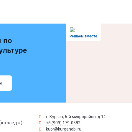
Решаем вместе
 по
ультуре
м
г. Курган, 6-й микрорайон, д.14
(колледж)
+8 (909) 179-0582
kuor@kurganobl.ru