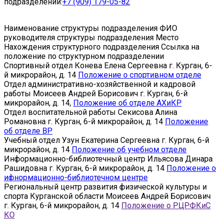
подразделений:
+7 (909) 179-05-82
Наименование структуры подразделения
ФИО
руководителя структуры подразделения
Место
Нахождения структурного подразделения
Ссылка на
положение по структурном подразделении
Спортивный отдел
Конева Елена Сергеевна
г. Курган, 6-
й микрорайон, д. 14
Положение о спортивном отделе
Отдел административно-хозяйственной и кадровой
работы
Моисеев Андрей Борисович
г. Курган, 6-й
микрорайон, д. 14,
Положение об отделе АХиКР
Отдел воспитательной работы
Секисова Алина
Романовна
г. Курган, 6-й микрорайон, д. 14
Положение
об отделе ВР
Учебный отдел
Узун Екатерина Сергеевна
г. Курган, 6-й
микрорайон, д. 14
Положение об учебном отделе
Информационно-библиотечный центр
Ильясова Динара
Рашидовна
г. Курган, 6-й микрорайон, д. 14
Положение о
ифнормационно-библиотечном центре
Региональный центр развития физической культуры и
спорта Курганской области
Моисеев Андрей Борисович
г. Курган, 6-й микрорайон, д. 14
Положение о РЦРФКиС
КО